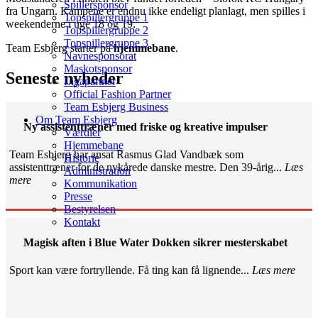
Spillersponsor
fra Ungarn. Kampene er endnu ikke endeligt planlagt, men spilles i
Topspillergruppe 1
weekenderne i uge 18 og 19.
Topspillergruppe 2
Topspillergruppe 3
Team Esbjerg starter på
hjemmebane
.
Navnesponsorat
Maskotsponsor
Seneste nyheder
Ligapartner
Official Fashion Partner
Team Esbjerg Business
Om Team Esbjerg
Ny assistenttræner med friske og kreative impulser
Værdier
Hjemmebane
Team Esbjerg har ansat Rasmus Glad Vandbæk som
Historie
assistenttræner for de nykårede danske mestre. Den 39-årig...
Læs
Administration
mere
Kommunikation
Presse
Bestyrelsen
Kontakt
Magisk aften i Blue Water Dokken sikrer mesterskabet
Sport kan være fortryllende. Få ting kan få lignende...
Læs mere