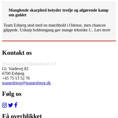
Manglende skarphed betyder tredje og afgørende kamp
om guldet
Team Esbjerg stod med en matchbold i Odense, men chancen
glippede. Uskarp boldomgang gav mange tekniske f...
Læs mere
Kontakt os
Team Esbjerg Elitehåndbold A/S
Gl. Vardevej 82
6700 Esbjerg
+45 75 13 52 76
teamesbjerg@teamesbjerg.dk
Følg os
Få overblikket