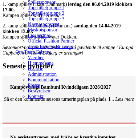
Spillersponsor
1. kamp spilles i Ikast (Danmark)
lørdag den 06.04.2019 klokken
Topspillergruppe 1
17.00.
Topspillergruppe 2
Kampen spilles i: IBF Arena.
Topspillergruppe 3
Navnesponsorat
2. kamp spilles i Esbjerg (Danmark)
søndag den 14.04.2019
Maskotsponsor
klokken 13.00.
Ligapartner
Kampen spilles i: Blue Water Dokken.
Official Fashion Partner
Team Esbjerg Business
Sæsonkort og sponsorbilletter er også gældende til kampe i Europa
Om Team Esbjerg
Cuppen, hvor Team Esbjerg er arrangør!
Værdier
Hjemmebane
Seneste nyheder
Historie
Administration
Kommunikation
Presse
Kampoversigt Bambuni Kvindeligaen 2026/2027
Bestyrelsen
Kontakt
Så er den kommende sæsons turneringsplan på plads. I...
Læs mere
Ny assistenttræner med friske og kreative impulser