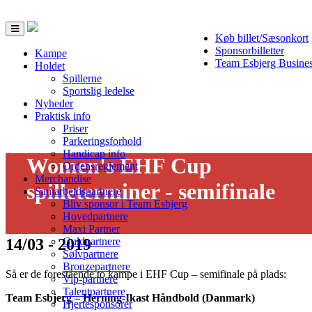
Toggle
Køb billet/Sæsonkort
navigation
Sponsorbilletter
Kampe
Team Esbjerg Busine
Holdet
Spillerne
Sportslig ledelse
Nyheder
Praktisk info
Priser
Parkeringsforhold
Handicap info
Women's EHF Cup
Ordensreglement
Merchandise
spilleterminer - semifinale
Samarbejdspartnere
Bliv sponsor i Team Esbjerg
Hovedpartnere
Maxi Partner
14/03 - 2019
Guldpartnere
Sølvpartnere
Bronzepartnere
Så er de forestående to kampe i EHF Cup – semifinale på plads:
Vip-partnere
Talentpartnere
Team Esbjerg – Herning-Ikast Håndbold (Danmark)
Hjertesponsorer