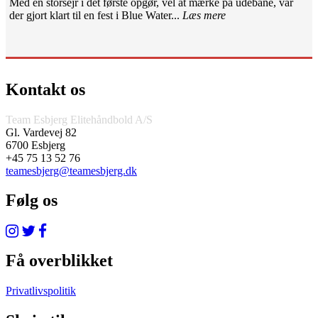
Med en storsejr i det første opgør, vel at mærke på udebane, var
der gjort klart til en fest i Blue Water...
Læs mere
Kontakt os
Team Esbjerg Elitehåndbold A/S
Gl. Vardevej 82
6700 Esbjerg
+45 75 13 52 76
teamesbjerg@teamesbjerg.dk
Følg os
Få overblikket
Privatlivspolitik