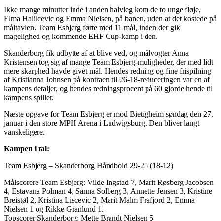
Ikke mange minutter inde i anden halvleg kom de to unge fløje,
Elma Halilcevic og Emma Nielsen, på banen, uden at det kostede på
måltavlen. Team Esbjerg førte med 11 mål, inden der gik
magelighed og kommende EHF Cup-kamp i den.
Skanderborg fik udbytte af at blive ved, og målvogter Anna
Kristensen tog sig af mange Team Esbjerg-muligheder, der med lidt
mere skarphed havde givet mål. Hendes redning og fine frispilning
af Kristianna Johnsen på kontraen til 26-18-reduceringen var en af
kampens detaljer, og hendes redningsprocent på 60 gjorde hende til
kampens spiller.
Næste opgave for Team Esbjerg er mod Bietigheim søndag den 27.
januar i den store MPH Arena i Ludwigsburg. Den bliver langt
vanskeligere.
Kampen i tal:
Team Esbjerg – Skanderborg Håndbold 29-25 (18-12)
Målscorere Team Esbjerg: Vilde Ingstad 7, Marit Røsberg Jacobsen
4, Estavana Polman 4, Sanna Solberg 3, Annette Jensen 3, Kristine
Breistøl 2, Kristina Liscevic 2, Marit Malm Frafjord 2, Emma
Nielsen 1 og Rikke Granlund 1.
Topscorer Skanderborg: Mette Brandt Nielsen 5