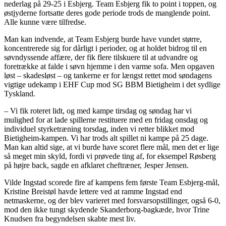
nederlag på 29-25 i Esbjerg. Team Esbjerg fik to point i toppen, og
østjyderne fortsatte deres gode periode trods de manglende point.
Alle kunne være tilfredse.
Man kan indvende, at Team Esbjerg burde have vundet større,
koncentrerede sig for dårligt i perioder, og at holdet bidrog til en
søvndyssende affære, der fik flere tilskuere til at udvandre og
foretrække at falde i søvn hjemme i den varme sofa. Men opgaven
løst – skadesløst – og tankerne er for længst rettet mod søndagens
vigtige udekamp i EHF Cup mod SG BBM Bietigheim i det sydlige
Tyskland.
– Vi fik roteret lidt, og med kampe tirsdag og søndag har vi
mulighed for at lade spillerne restituere med en fridag onsdag og
individuel styrketræning torsdag, inden vi retter blikket mod
Bietigheim-kampen. Vi har trods alt spillet ni kampe på 25 dage.
Man kan altid sige, at vi burde have scoret flere mål, men det er lige
så meget min skyld, fordi vi prøvede ting af, for eksempel Røsberg
på højre back, sagde en afklaret cheftræner, Jesper Jensen.
Vilde Ingstad scorede fire af kampens fem første Team Esbjerg-mål,
Kristine Breistøl havde lettere ved at ramme Ingstad end
netmaskerne, og der blev varieret med forsvarsopstillinger, også 6-0,
mod den ikke tungt skydende Skanderborg-bagkæde, hvor Trine
Knudsen fra begyndelsen skabte mest liv.