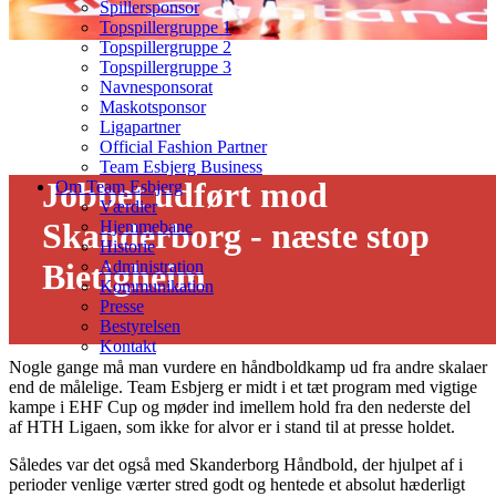
Spillersponsor
Topspillergruppe 1
Topspillergruppe 2
Topspillergruppe 3
Navnesponsorat
Maskotsponsor
Ligapartner
Official Fashion Partner
Team Esbjerg Business
Jobbet udført mod
Om Team Esbjerg
Værdier
Skanderborg - næste stop
Hjemmebane
Historie
Bietigheim
Administration
Kommunikation
Presse
22/01 - 2019
Bestyrelsen
Kontakt
Nogle gange må man vurdere en håndboldkamp ud fra andre skalaer
end de målelige. Team Esbjerg er midt i et tæt program med vigtige
kampe i EHF Cup og møder ind imellem hold fra den nederste del
af HTH Ligaen, som ikke for alvor er i stand til at presse holdet.
Således var det også med Skanderborg Håndbold, der hjulpet af i
perioder venlige værter stred godt og hentede et absolut hæderligt