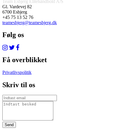
Team Esbjerg Elitehåndbold A/S
Gl. Vardevej 82
6700 Esbjerg
+45 75 13 52 76
teamesbjerg@teamesbjerg.dk
Følg os
Få overblikket
Privatlivspolitik
Skriv til os