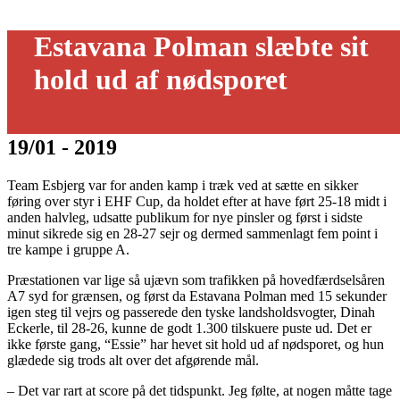
Estavana Polman slæbte sit
hold ud af nødsporet
19/01 - 2019
Team Esbjerg var for anden kamp i træk ved at sætte en sikker
føring over styr i EHF Cup, da holdet efter at have ført 25-18 midt i
anden halvleg, udsatte publikum for nye pinsler og først i sidste
minut sikrede sig en 28-27 sejr og dermed sammenlagt fem point i
tre kampe i gruppe A.
Præstationen var lige så ujævn som trafikken på hovedfærdselsåren
A7 syd for grænsen, og først da Estavana Polman med 15 sekunder
igen steg til vejrs og passerede den tyske landsholdsvogter, Dinah
Eckerle, til 28-26, kunne de godt 1.300 tilskuere puste ud. Det er
ikke første gang, “Essie” har hevet sit hold ud af nødsporet, og hun
glædede sig trods alt over det afgørende mål.
– Det var rart at score på det tidspunkt. Jeg følte, at nogen måtte tage