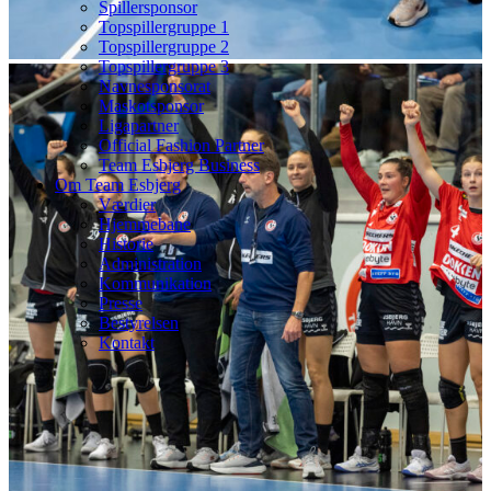
Spillersponsor
Topspillergruppe 1
Topspillergruppe 2
Topspillergruppe 3
Navnesponsorat
Maskotsponsor
Ligapartner
Official Fashion Partner
Team Esbjerg Business
Om Team Esbjerg
Værdier
Hjemmebane
Historie
Administration
Kommunikation
Presse
Bestyrelsen
Kontakt