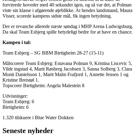
forvirrede hoveder med 40 sekunder igen, og så var det, at Polman
viste sin klasse i afgørende øjeblikke. At hendes landsmand, Maura
Visser, scorede kampens sidste mål, fik ingen betydning.
Der er revanche allerede næste søndag i MHP Arena Ludwigsburg.
Da skal Team Esbjerg spille betydeligt bedre for at have en chance.
Kampen i tal:
Team Esbjerg – SG BBM Bietigheim 28-27 (15-11)
Målscorere Team Esbjerg: Estavana Polman 9, Kristina Liscevic 5,
Vilde ingstad 4, Marit Røsberg Jacobsen 3, Sanna Solberg 3, Clara
Monti Danielsson 1, Marit Malm Frafjord 1, Annette Jensen 1 og
Kristine Breistøl 1.
Topscorer Bietigheim: Angela Malestein 8
Udvisninger:
Team Esbjerg: 6
Bietigheim: 6
1.320 tilskuere i Blue Water Dokken
Seneste nyheder