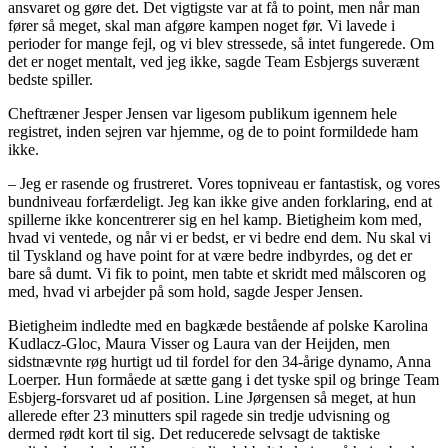
ansvaret og gøre det. Det vigtigste var at få to point, men når man
fører så meget, skal man afgøre kampen noget før. Vi lavede i
perioder for mange fejl, og vi blev stressede, så intet fungerede. Om
det er noget mentalt, ved jeg ikke, sagde Team Esbjergs suverænt
bedste spiller.
Cheftræner Jesper Jensen var ligesom publikum igennem hele
registret, inden sejren var hjemme, og de to point formildede ham
ikke.
– Jeg er rasende og frustreret. Vores topniveau er fantastisk, og vores
bundniveau forfærdeligt. Jeg kan ikke give anden forklaring, end at
spillerne ikke koncentrerer sig en hel kamp. Bietigheim kom med,
hvad vi ventede, og når vi er bedst, er vi bedre end dem. Nu skal vi
til Tyskland og have point for at være bedre indbyrdes, og det er
bare så dumt. Vi fik to point, men tabte et skridt med målscoren og
med, hvad vi arbejder på som hold, sagde Jesper Jensen.
Bietigheim indledte med en bagkæde bestående af polske Karolina
Kudlacz-Gloc, Maura Visser og Laura van der Heijden, men
sidstnævnte røg hurtigt ud til fordel for den 34-årige dynamo, Anna
Loerper. Hun formåede at sætte gang i det tyske spil og bringe Team
Esbjerg-forsvaret ud af position. Line Jørgensen så meget, at hun
allerede efter 23 minutters spil ragede sin tredje udvisning og
dermed rødt kort til sig. Det reducerede selvsagt de taktiske