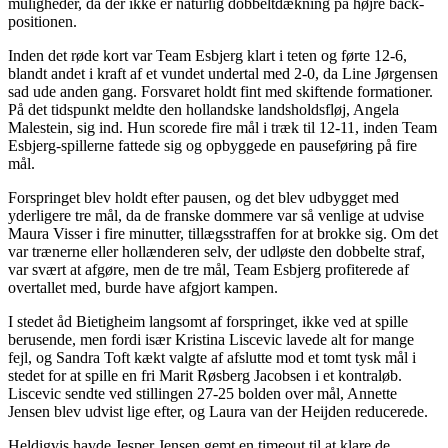
muligheder, da der ikke er naturlig dobbeltdækning på højre back-
positionen.
Inden det røde kort var Team Esbjerg klart i teten og førte 12-6,
blandt andet i kraft af et vundet undertal med 2-0, da Line Jørgensen
sad ude anden gang. Forsvaret holdt fint med skiftende formationer.
På det tidspunkt meldte den hollandske landsholdsfløj, Angela
Malestein, sig ind. Hun scorede fire mål i træk til 12-11, inden Team
Esbjerg-spillerne fattede sig og opbyggede en pauseføring på fire
mål.
Forspringet blev holdt efter pausen, og det blev udbygget med
yderligere tre mål, da de franske dommere var så venlige at udvise
Maura Visser i fire minutter, tillægsstraffen for at brokke sig. Om det
var trænerne eller hollænderen selv, der udløste den dobbelte straf,
var svært at afgøre, men de tre mål, Team Esbjerg profiterede af
overtallet med, burde have afgjort kampen.
I stedet åd Bietigheim langsomt af forspringet, ikke ved at spille
berusende, men fordi især Kristina Liscevic lavede alt for mange
fejl, og Sandra Toft kækt valgte af afslutte mod et tomt tysk mål i
stedet for at spille en fri Marit Røsberg Jacobsen i et kontraløb.
Liscevic sendte ved stillingen 27-25 bolden over mål, Annette
Jensen blev udvist lige efter, og Laura van der Heijden reducerede.
Heldigvis havde Jesper Jensen gemt en timeout til at klare de