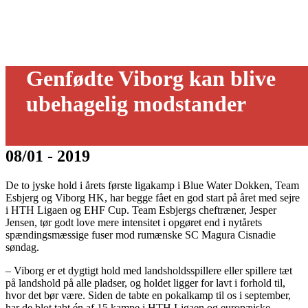
Genfødte Viborg kan blive
ubehagelig modstander
08/01 - 2019
De to jyske hold i årets første ligakamp i Blue Water Dokken, Team
Esbjerg og Viborg HK, har begge fået en god start på året med sejre
i HTH Ligaen og EHF Cup. Team Esbjergs cheftræner, Jesper
Jensen, tør godt love mere intensitet i opgøret end i nytårets
spændingsmæssige fuser mod rumænske SC Magura Cisnadie
søndag.
– Viborg er et dygtigt hold med landsholdsspillere eller spillere tæt
på landshold på alle pladser, og holdet ligger for lavt i forhold til,
hvor det bør være. Siden de tabte en pokalkamp til os i september,
har de blot tabt én af 15 kampe i HTH Ligaen og europæiske