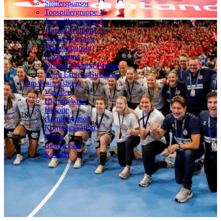
Spillersponsor
Topspillergruppe 1
Topspillergruppe 2
Topspillergruppe 3
Navnesponsorat
Maskotsponsor
Ligapartner
Official Fashion Partner
Team Esbjerg Business
Om Team Esbjerg
Værdier
Hjemmebane
Historie
Administration
Kommunikation
Presse
Bestyrelsen
Kontakt