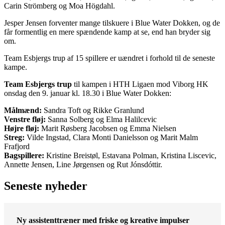
Carin Strömberg og Moa Högdahl.
Jesper Jensen forventer mange tilskuere i Blue Water Dokken, og de
får formentlig en mere spændende kamp at se, end han bryder sig
om.
Team Esbjergs trup af 15 spillere er uændret i forhold til de seneste
kampe.
Team Esbjergs trup
til kampen i HTH Ligaen mod Viborg HK
onsdag den 9. januar kl. 18.30 i Blue Water Dokken:
Målmænd:
Sandra Toft og Rikke Granlund
Venstre fløj:
Sanna Solberg og Elma Halilcevic
Højre fløj:
Marit Røsberg Jacobsen og Emma Nielsen
Streg:
Vilde Ingstad, Clara Monti Danielsson og Marit Malm
Frafjord
Bagspillere:
Kristine Breistøl, Estavana Polman, Kristina Liscevic,
Annette Jensen, Line Jørgensen og Rut Jónsdóttir.
Seneste nyheder
Ny assistenttræner med friske og kreative impulser