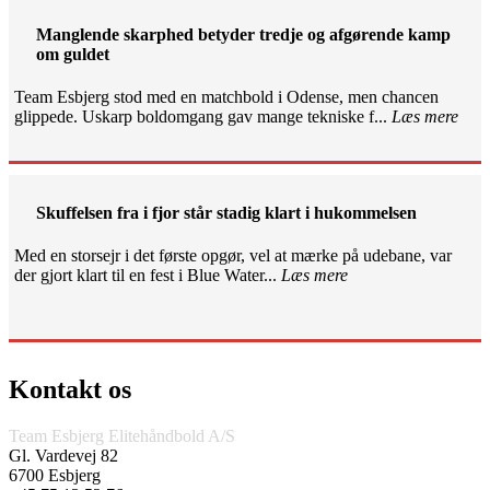
Manglende skarphed betyder tredje og afgørende kamp
om guldet
Team Esbjerg stod med en matchbold i Odense, men chancen
glippede. Uskarp boldomgang gav mange tekniske f...
Læs mere
Skuffelsen fra i fjor står stadig klart i hukommelsen
Med en storsejr i det første opgør, vel at mærke på udebane, var
der gjort klart til en fest i Blue Water...
Læs mere
Kontakt os
Team Esbjerg Elitehåndbold A/S
Gl. Vardevej 82
6700 Esbjerg