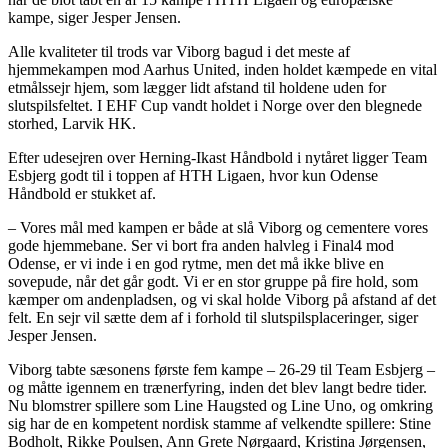
kampe, siger Jesper Jensen.
Alle kvaliteter til trods var Viborg bagud i det meste af
hjemmekampen mod Aarhus United, inden holdet kæmpede en vital
etmålssejr hjem, som lægger lidt afstand til holdene uden for
slutspilsfeltet. I EHF Cup vandt holdet i Norge over den blegnede
storhed, Larvik HK.
Efter udesejren over Herning-Ikast Håndbold i nytåret ligger Team
Esbjerg godt til i toppen af HTH Ligaen, hvor kun Odense
Håndbold er stukket af.
– Vores mål med kampen er både at slå Viborg og cementere vores
gode hjemmebane. Ser vi bort fra anden halvleg i Final4 mod
Odense, er vi inde i en god rytme, men det må ikke blive en
sovepude, når det går godt. Vi er en stor gruppe på fire hold, som
kæmper om andenpladsen, og vi skal holde Viborg på afstand af det
felt. En sejr vil sætte dem af i forhold til slutspilsplaceringer, siger
Jesper Jensen.
Viborg tabte sæsonens første fem kampe – 26-29 til Team Esbjerg –
og måtte igennem en trænerfyring, inden det blev langt bedre tider.
Nu blomstrer spillere som Line Haugsted og Line Uno, og omkring
sig har de en kompetent nordisk stamme af velkendte spillere: Stine
Bodholt, Rikke Poulsen, Ann Grete Nørgaard, Kristina Jørgensen,