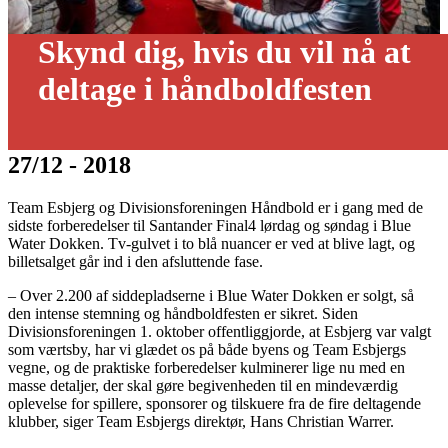
Skynd dig, hvis du vil nå at
deltage i håndboldfesten
27/12 - 2018
Team Esbjerg og Divisionsforeningen Håndbold er i gang med de
sidste forberedelser til Santander Final4 lørdag og søndag i Blue
Water Dokken. Tv-gulvet i to blå nuancer er ved at blive lagt, og
billetsalget går ind i den afsluttende fase.
– Over 2.200 af siddepladserne i Blue Water Dokken er solgt, så
den intense stemning og håndboldfesten er sikret. Siden
Divisionsforeningen 1. oktober offentliggjorde, at Esbjerg var valgt
som værtsby, har vi glædet os på både byens og Team Esbjergs
vegne, og de praktiske forberedelser kulminerer lige nu med en
masse detaljer, der skal gøre begivenheden til en mindeværdig
oplevelse for spillere, sponsorer og tilskuere fra de fire deltagende
klubber, siger Team Esbjergs direktør, Hans Christian Warrer.