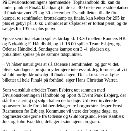
På Divisionsforeningens hjemmeside, Tophaandbold.dk, kan du
under punktet Final4 få adgang til de ca. 300 resterende siddepladser
til finalestævnet 29. og 30. december. Eventbilletten til alle fire
kampe, to semifinaler, bronzekamp og finale, kan købes for 295 kr.
plus et gebyr på 10 kr. Udbuddet af ståpladser er fortsat pænt, og de
sælges for 195 kr. plus gebyr.
Første semifinalekamp spilles lørdag kl. 13.30 mellem Randers HK
og Nykøbing F. Håndbold, og kl. 16.00 spiller Team Esbjerg og
Odense Håndbold. Søndagens kampe om 3.-4. pladsen og
pokaltitlen spilles på de samme tidspunkter.
– Vi håber naturligvis at slå Odense i semifinalen, og gør vi det,
bliver søndagens program yderligere interessant. Jeg forudser, at vi i
så fald hurtigt får udsolgt til finaledagen. Det sikreste er at købe
billetter til hele Final4 på forhånd, siger Hans Christian Warrer.
Som værtsklub arbejder Team Esbjerg tæt sammen med
Divisionsforeningen Håndbold og Sport & Event Park Esbjerg, der
står for catering og salg i hallen de to dage. Ud over inviterede
sponsorer fra de fire klubber deltager tre borgmestre. Jesper Frost
Rasmussen fra Esbjerg Kommune vil være der begge dage, og
bogmesterkollegerne fra Odense og Guldborgsund, Peter Rahbæk
Juel og John Brædder, deltager i søndagens program.