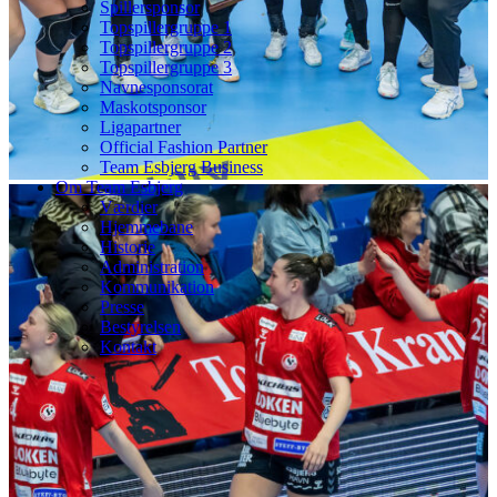
Spillersponsor
Topspillergruppe 1
Topspillergruppe 2
Topspillergruppe 3
Navnesponsorat
Maskotsponsor
Ligapartner
Official Fashion Partner
Team Esbjerg Business
Om Team Esbjerg
Værdier
Hjemmebane
Historie
Administration
Kommunikation
Presse
Bestyrelsen
Kontakt