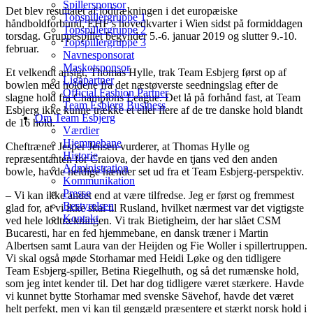
Spillersponsor
Det blev resultatet af lodtrækningen i det europæiske
Topspillergruppe 1
håndboldforbund, EHF’s hovedkvarter i Wien sidst på formiddagen
Topspillergruppe 2
torsdag. Gruppespillet begynder 5.-6. januar 2019 og slutter 9.-10.
Topspillergruppe 3
februar.
Navnesponsorat
Maskotsponsor
Et velkendt ansigt, Thomas Hylle, trak Team Esbjerg først op af
Ligapartner
bowlen med holdene fra det næstøverste seedningslag efter de
Official Fashion Partner
slagne hold fra Champions League. Det lå på forhånd fast, at Team
Team Esbjerg Business
Esbjerg ikke kunne trække et eller flere af de tre danske hold blandt
Om Team Esbjerg
de 16 hold.
Værdier
Hjemmebane
Cheftræner Jesper Jensen vurderer, at Thomas Hylle og
Historie
repræsentanten for Craiova, der havde en tjans ved den anden
Administration
bowle, havde heldige hænder set ud fra et Team Esbjerg-perspektiv.
Kommunikation
Presse
– Vi kan ikke andet end at være tilfredse. Jeg er først og fremmest
Bestyrelsen
glad for, at vi ikke skal til Rusland, hvilket nærmest var det vigtigste
Kontakt
ved hele lodtrækningen. Vi trak Bietigheim, der har slået CSM
Bucaresti, har en fed hjemmebane, en dansk træner i Martin
Albertsen samt Laura van der Heijden og Fie Woller i spillertruppen.
Vi skal også møde Storhamar med Heidi Løke og den tidligere
Team Esbjerg-spiller, Betina Riegelhuth, og så det rumænske hold,
som jeg intet kender til. Det har dog tidligere været stærkere. Havde
vi kunnet bytte Storhamar med svenske Sävehof, havde det været
helt perfekt, men vi kan til gengæld præsentere et stærkt norsk hold i