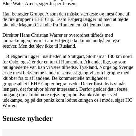
Blue Water Arena, siger Jesper Jensen.
Han betragter Gruppe A som den måske stærkeste og mest åbne af
de fire grupper i EHF Cup. Team Esbjerg lægger ud med at møde
ukendte Magura Cisnadie fra Rumænien på hjemmebane.
Direktør Hans Christian Warrer er overordnet tilfreds med
lodtrækningen, hvor Team Esbjerg ikke kunne undgå en rejse
østover. Men det blev ikke til Rusland.
– Bietigheim ligger i nærheden af Stuttgart, Storhamar 130 km nord
for Oslo, og så er der en tur til Rumænien. Alt andet lige, og som
mulighederne var, kan vi være tilfredse. Tyskland, Norge og Sverige
er de mest bekvemme lande rejsemæssigt, og vi kom i gruppe med
klubber fra to af landene. De kommercielle muligheder i
gruppespillet i EHF Cup er begrænsede. Det er først, hvis vi når
længere, det for alvor bliver interessant. Derfor gælder det i første
omgang om at minimere rejse- og opholdsomkostninger ved
udekampe, og på det punkt kom lodtrækningen os i møde, siger HC
Warrer.
Seneste nyheder