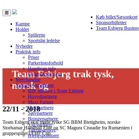
Toggle
Køb billet/Sæsonkort
navigation
Sponsorbilletter
Kampe
Team Esbjerg Busine
Holdet
Spillerne
Sportslig ledelse
Nyheder
Praktisk info
Priser
Parkeringsforhold
Handicap info
Team Esbjerg trak tysk,
Ordensreglement
Merchandise
norsk og
Samarbejdspartnere
Bliv sponsor i Team Esbjerg
Hovedpartnere
Maxi Partner
22/11 - 2018
Guldpartnere
Sølvpartnere
Bronzepartnere
Team Esbjerg skal møde tyske SG BBM Bietigheim, norske
Vip-partnere
Storhamar Handball Elite og SC Magura Cisnadie fra Rumænien i
Talentpartnere
gruppespillet i EHF Cup.
Hjertesponsorer