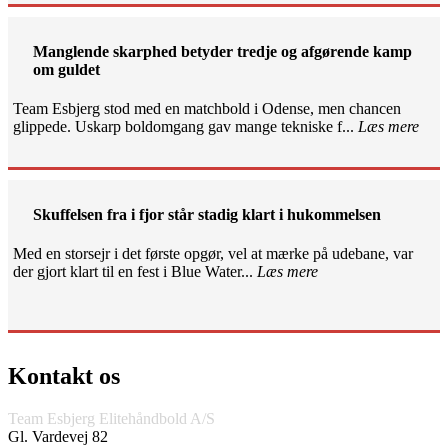
Manglende skarphed betyder tredje og afgørende kamp
om guldet
Team Esbjerg stod med en matchbold i Odense, men chancen
glippede. Uskarp boldomgang gav mange tekniske f...
Læs mere
Skuffelsen fra i fjor står stadig klart i hukommelsen
Med en storsejr i det første opgør, vel at mærke på udebane, var
der gjort klart til en fest i Blue Water...
Læs mere
Kontakt os
Team Esbjerg Elitehåndbold A/S
Gl. Vardevej 82