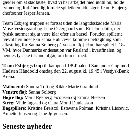
gælder om at stadfæste, hvad vi har arbejdet med indtil nu, holde
rytmen og forhåbentlig fordele spilletiden lidt, siger Team Esbjerg-
cheftræner Jesper Jensen.
Team Esbjerg-truppen er fortsat uden de langtidsskadede Maria
Mose Vestergaard og Lene Østergaard samt Rut Jónsdóttir, der
fysisk nærmer sig at være klar efter sin barsel. Foruden spillerne
nævnt herunder kan Elma Halilcevic komme i betragtning som
aflastning for Sanna Solberg på venstre fløj. Hun har spillet U18-
VM, hvor Danmarks endestation var Rusland i kvartfinalen, og
hendes fysiske tilstand afgør, om hun er med.
Team Esbjergs trup
til kampen i 1/8-finalen i Santander Cup mod
Hadsten Håndbold onsdag den 22. august kl. 19.45 i VestjyskBank
Arena:
Målmænd:
Sandra Toft og Rikke Marie Granlund
Venstre fløj:
Sanna Solberg
Højre fløj:
Marit Røsberg Jacobsen og Emma Nielsen
Streg:
Vilde Ingstad og Clara Monti Danielsson
Bagspillere:
Kristine Breistøl, Estavana Polman, Kristina Liscevic,
Annette Jensen og Line Jørgensen.
Seneste nyheder