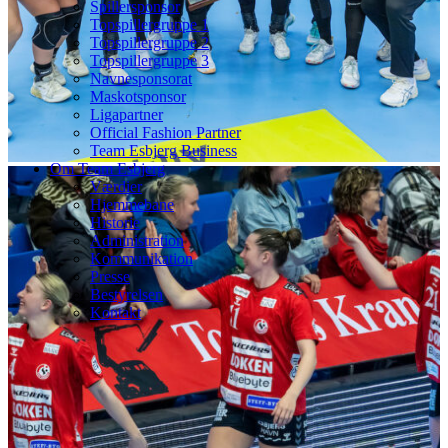
Spillersponsor
Topspillergruppe 1
Topspillergruppe 2
Topspillergruppe 3
Navnesponsorat
Maskotsponsor
Ligapartner
Official Fashion Partner
Team Esbjerg Business
Om Team Esbjerg
Værdier
Hjemmebane
Historie
Administration
Kommunikation
Presse
Bestyrelsen
Kontakt