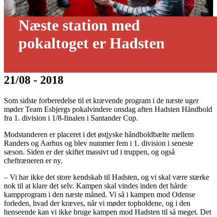
Næste station med
pokaltoget er Hadsten
21/08 - 2018
Som sidste forberedelse til et krævende program i de næste uger
møder Team Esbjergs pokalvindere onsdag aften Hadsten Håndbold
fra 1. division i 1/8-finalen i Santander Cup.
Modstanderen er placeret i det østjyske håndboldbælte mellem
Randers og Aarhus og blev nummer fem i 1. division i seneste
sæson. Siden er der skiftet massivt ud i truppen, og også
cheftræneren er ny.
– Vi har ikke det store kendskab til Hadsten, og vi skal være stærke
nok til at klare det selv. Kampen skal vindes inden det hårde
kampprogram i den næste måned. Vi så i kampen mod Odense
forleden, hvad der kræves, når vi møder topholdene, og i den
henseende kan vi ikke bruge kampen mod Hadsten til så meget. Det