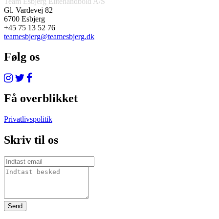
Team Esbjerg Elitehåndbold A/S
Gl. Vardevej 82
6700 Esbjerg
+45 75 13 52 76
teamesbjerg@teamesbjerg.dk
Følg os
Få overblikket
Privatlivspolitik
Skriv til os