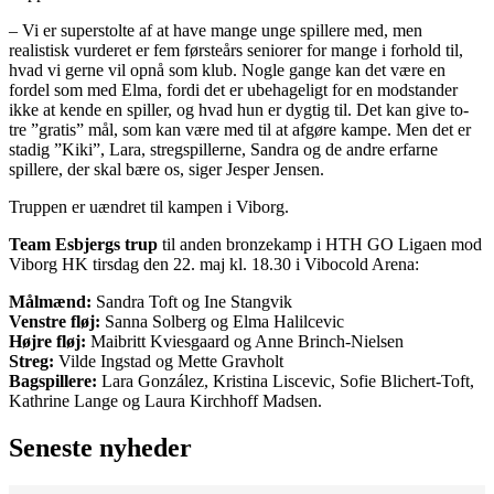
– Vi er superstolte af at have mange unge spillere med, men
realistisk vurderet er fem førsteårs seniorer for mange i forhold til,
hvad vi gerne vil opnå som klub. Nogle gange kan det være en
fordel som med Elma, fordi det er ubehageligt for en modstander
ikke at kende en spiller, og hvad hun er dygtig til. Det kan give to-
tre ”gratis” mål, som kan være med til at afgøre kampe. Men det er
stadig ”Kiki”, Lara, stregspillerne, Sandra og de andre erfarne
spillere, der skal bære os, siger Jesper Jensen.
Truppen er uændret til kampen i Viborg.
Team Esbjergs trup
til anden bronzekamp i HTH GO Ligaen mod
Viborg HK tirsdag den 22. maj kl. 18.30 i Vibocold Arena:
Målmænd:
Sandra Toft og Ine Stangvik
Venstre fløj:
Sanna Solberg og Elma Halilcevic
Højre fløj:
Maibritt Kviesgaard og Anne Brinch-Nielsen
Streg:
Vilde Ingstad og Mette Gravholt
Bagspillere:
Lara González, Kristina Liscevic, Sofie Blichert-Toft,
Kathrine Lange og Laura Kirchhoff Madsen.
Seneste nyheder