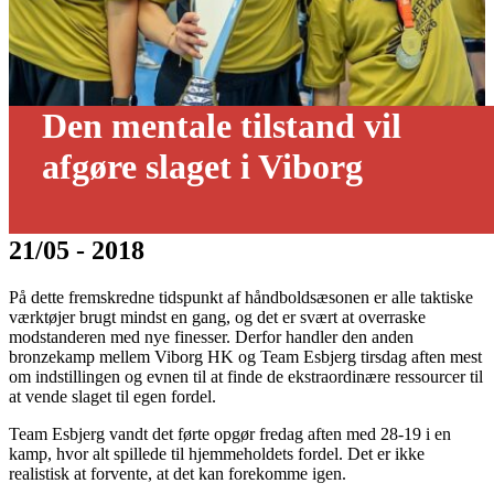
Den mentale tilstand vil
afgøre slaget i Viborg
21/05 - 2018
På dette fremskredne tidspunkt af håndboldsæsonen er alle taktiske
værktøjer brugt mindst en gang, og det er svært at overraske
modstanderen med nye finesser. Derfor handler den anden
bronzekamp mellem Viborg HK og Team Esbjerg tirsdag aften mest
om indstillingen og evnen til at finde de ekstraordinære ressourcer til
at vende slaget til egen fordel.
Team Esbjerg vandt det førte opgør fredag aften med 28-19 i en
kamp, hvor alt spillede til hjemmeholdets fordel. Det er ikke
realistisk at forvente, at det kan forekomme igen.