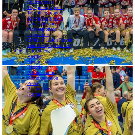
Spillersponsor
Topspillergruppe 1
Topspillergruppe 2
Topspillergruppe 3
Navnesponsorat
Maskotsponsor
Ligapartner
Official Fashion Partner
Team Esbjerg Business
Om Team Esbjerg
Værdier
Hjemmebane
Historie
Administration
Kommunikation
Presse
Bestyrelsen
Kontakt