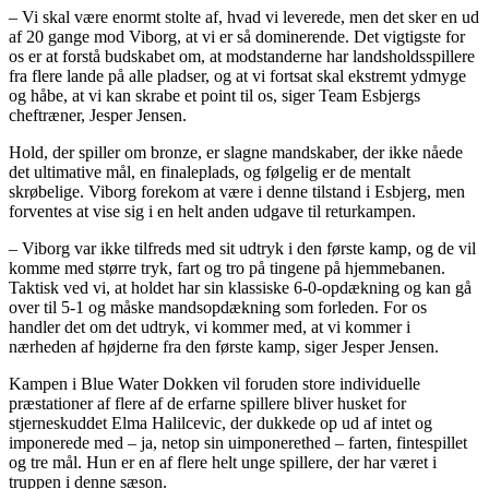
– Vi skal være enormt stolte af, hvad vi leverede, men det sker en ud
af 20 gange mod Viborg, at vi er så dominerende. Det vigtigste for
os er at forstå budskabet om, at modstanderne har landsholdsspillere
fra flere lande på alle pladser, og at vi fortsat skal ekstremt ydmyge
og håbe, at vi kan skrabe et point til os, siger Team Esbjergs
cheftræner, Jesper Jensen.
Hold, der spiller om bronze, er slagne mandskaber, der ikke nåede
det ultimative mål, en finaleplads, og følgelig er de mentalt
skrøbelige. Viborg forekom at være i denne tilstand i Esbjerg, men
forventes at vise sig i en helt anden udgave til returkampen.
– Viborg var ikke tilfreds med sit udtryk i den første kamp, og de vil
komme med større tryk, fart og tro på tingene på hjemmebanen.
Taktisk ved vi, at holdet har sin klassiske 6-0-opdækning og kan gå
over til 5-1 og måske mandsopdækning som forleden. For os
handler det om det udtryk, vi kommer med, at vi kommer i
nærheden af højderne fra den første kamp, siger Jesper Jensen.
Kampen i Blue Water Dokken vil foruden store individuelle
præstationer af flere af de erfarne spillere bliver husket for
stjerneskuddet Elma Halilcevic, der dukkede op ud af intet og
imponerede med – ja, netop sin uimponerethed – farten, fintespillet
og tre mål. Hun er en af flere helt unge spillere, der har været i
truppen i denne sæson.