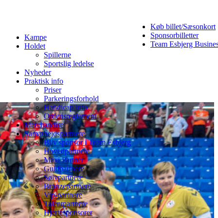
Køb billet/Sæsonkort
Sponsorbilletter
Kampe
Team Esbjerg Busine
Holdet
Spillerne
Sportslig ledelse
Nyheder
Praktisk info
Priser
Parkeringsforhold
Handicap info
Ordensreglement
Merchandise
Samarbejdspartnere
Bliv sponsor i Team Esbjerg
Hovedpartnere
Maxi Partner
Guldpartnere
Sølvpartnere
Bronzepartnere
Vip-partnere
Talentpartnere
Hjertesponsorer