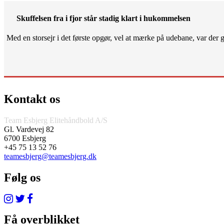
Skuffelsen fra i fjor står stadig klart i hukommelsen
Med en storsejr i det første opgør, vel at mærke på udebane, var der gjo
Kontakt os
Team Esbjerg Elitehåndbold A/S
Gl. Vardevej 82
6700 Esbjerg
+45 75 13 52 76
teamesbjerg@teamesbjerg.dk
Følg os
Få overblikket