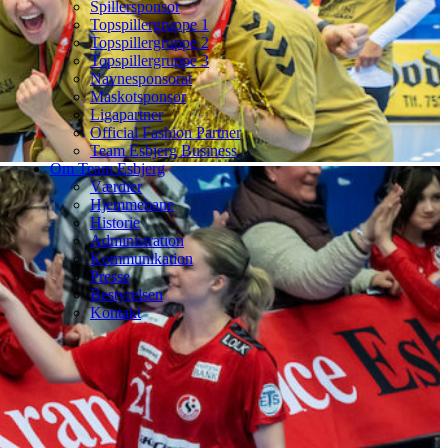
Spillersponsor
Topspillergruppe 1
Topspillergruppe 2
Topspillergruppe 3
Navnesponsorat
Maskotsponsor
Ligapartner
Official Fashion Partner
Team Esbjerg Business
Om Team Esbjerg
Værdier
Hjemmebane
Historie
Administration
Kommunikation
Presse
Bestyrelsen
Kontakt