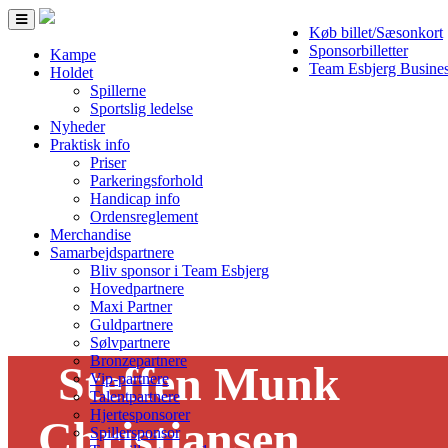
Toggle
Køb billet/Sæsonkort
navigation
Sponsorbilletter
Kampe
Team Esbjerg Busine
Holdet
Spillerne
Sportslig ledelse
Nyheder
Praktisk info
Priser
Parkeringsforhold
Handicap info
Ordensreglement
Merchandise
Samarbejdspartnere
Bliv sponsor i Team Esbjerg
Hovedpartnere
Maxi Partner
Guldpartnere
Sølvpartnere
Bronzepartnere
Steffen Munk
Vip-partnere
Talentpartnere
Hjertesponsorer
Christiansen
Spillersponsor