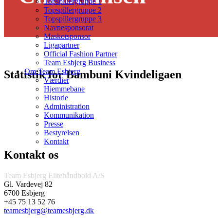
Topspillergruppe 1
Topspillergruppe 2
Topspillergruppe 3
Navnesponsorat
Maskotsponsor
Ligapartner
Official Fashion Partner
Team Esbjerg Business
Om Team Esbjerg
Statistik for Bambuni Kvindeligaen
Værdier
Hjemmebane
Historie
Administration
Kommunikation
Presse
Bestyrelsen
Kontakt
Kontakt os
Team Esbjerg Elitehåndbold A/S
Gl. Vardevej 82
6700 Esbjerg
+45 75 13 52 76
teamesbjerg@teamesbjerg.dk