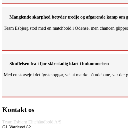
Manglende skarphed betyder tredje og afgørende kamp om g
Team Esbjerg stod med en matchbold i Odense, men chancen glippe
Skuffelsen fra i fjor står stadig klart i hukommelsen
Med en storsejr i det første opgør, vel at mærke på udebane, var der gjo
Kontakt os
Team Esbjerg Elitehåndbold A/S
Gl. Vardevej 82