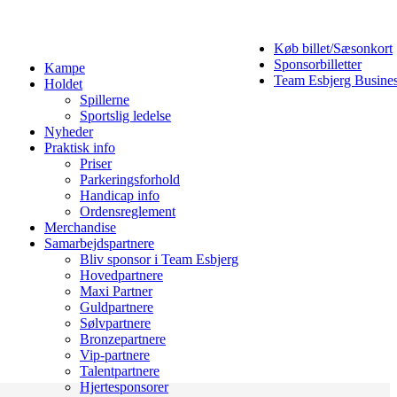
Køb billet/Sæsonkort
Sponsorbilletter
Kampe
Team Esbjerg Busine
Holdet
Spillerne
Sportslig ledelse
Nyheder
Praktisk info
Priser
Parkeringsforhold
Handicap info
Ordensreglement
Merchandise
Samarbejdspartnere
Bliv sponsor i Team Esbjerg
Hovedpartnere
Maxi Partner
Guldpartnere
Sølvpartnere
Bronzepartnere
Vip-partnere
Talentpartnere
Hjertesponsorer