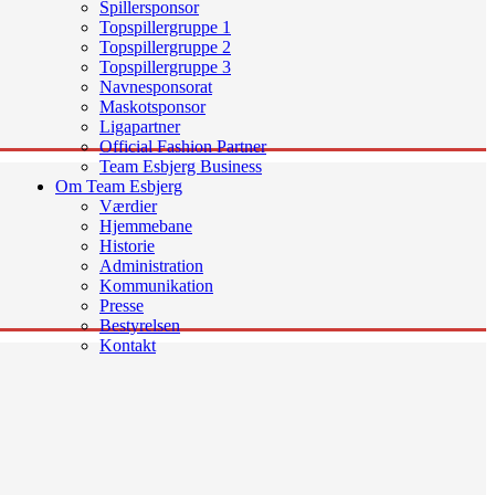
Spillersponsor
Topspillergruppe 1
Topspillergruppe 2
Topspillergruppe 3
Navnesponsorat
Maskotsponsor
Ligapartner
Official Fashion Partner
Team Esbjerg Business
Om Team Esbjerg
Værdier
Hjemmebane
Historie
Administration
Kommunikation
Presse
Bestyrelsen
Kontakt