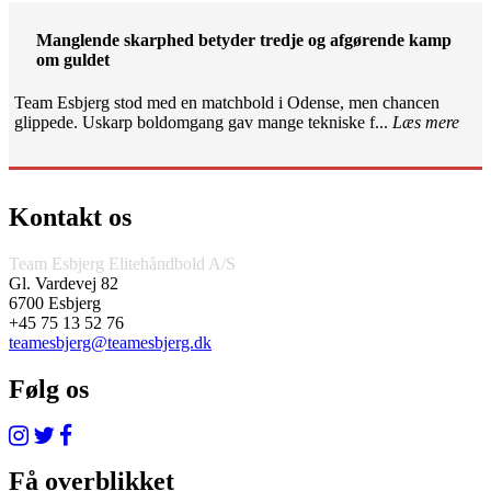
Manglende skarphed betyder tredje og afgørende kamp
om guldet
Team Esbjerg stod med en matchbold i Odense, men chancen
glippede. Uskarp boldomgang gav mange tekniske f...
Læs mere
Kontakt os
Team Esbjerg Elitehåndbold A/S
Gl. Vardevej 82
6700 Esbjerg
+45 75 13 52 76
teamesbjerg@teamesbjerg.dk
Følg os
Få overblikket