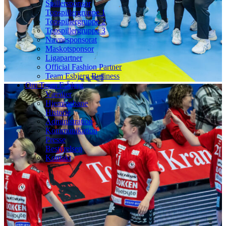
Spillersponsor
Topspillergruppe 1
Topspillergruppe 2
Topspillergruppe 3
Navnesponsorat
Maskotsponsor
Ligapartner
Official Fashion Partner
Team Esbjerg Business
Om Team Esbjerg
Værdier
Hjemmebane
Historie
Administration
Kommunikation
Presse
Bestyrelsen
Kontakt