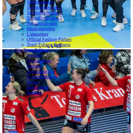
Spillersponsor
Topspillergruppe 1
Topspillergruppe 2
Topspillergruppe 3
Navnesponsorat
Maskotsponsor
Ligapartner
Official Fashion Partner
Team Esbjerg Business
Om Team Esbjerg
Værdier
Hjemmebane
Historie
Administration
Kommunikation
Presse
Bestyrelsen
Kontakt