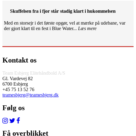
Skuffelsen fra i fjor står stadig klart i hukommelsen
Med en storsejr i det første opgør, vel at mærke på udebane, var
der gjort klart til en fest i Blue Water...
Læs mere
Kontakt os
Team Esbjerg Elitehåndbold A/S
Gl. Vardevej 82
6700 Esbjerg
+45 75 13 52 76
teamesbjerg@teamesbjerg.dk
Følg os
Få overblikket