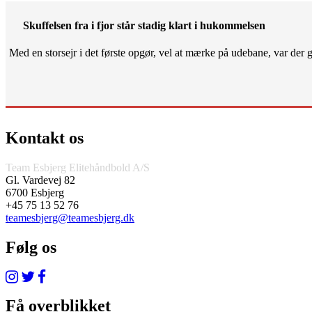
Skuffelsen fra i fjor står stadig klart i hukommelsen
Med en storsejr i det første opgør, vel at mærke på udebane, var der gjo
Kontakt os
Team Esbjerg Elitehåndbold A/S
Gl. Vardevej 82
6700 Esbjerg
+45 75 13 52 76
teamesbjerg@teamesbjerg.dk
Følg os
Få overblikket