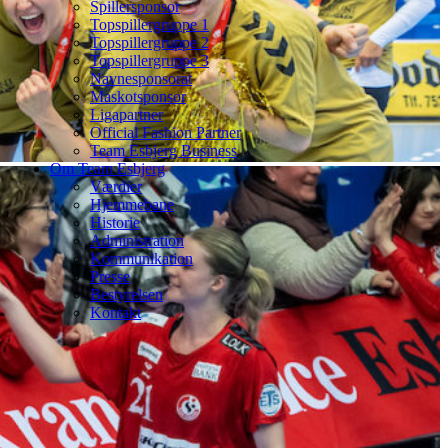
Spillersponsor
Topspillergruppe 1
Topspillergruppe 2
Topspillergruppe 3
Navnesponsorat
Maskotsponsor
Ligapartner
Official Fashion Partner
Team Esbjerg Business
Om Team Esbjerg
Værdier
Hjemmebane
Historie
Administration
Kommunikation
Presse
Bestyrelsen
Kontakt