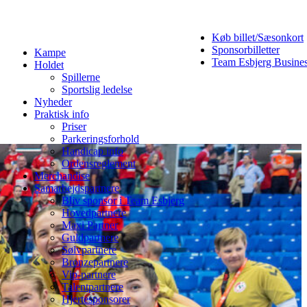
Køb billet/Sæsonkort
Sponsorbilletter
Kampe
Team Esbjerg Busine
Holdet
Spillerne
Sportslig ledelse
Nyheder
Praktisk info
Priser
Parkeringsforhold
Handicap info
Ordensreglement
Merchandise
Samarbejdspartnere
Bliv sponsor i Team Esbjerg
Hovedpartnere
Maxi Partner
Guldpartnere
Sølvpartnere
Bronzepartnere
Vip-partnere
Talentpartnere
Hjertesponsorer