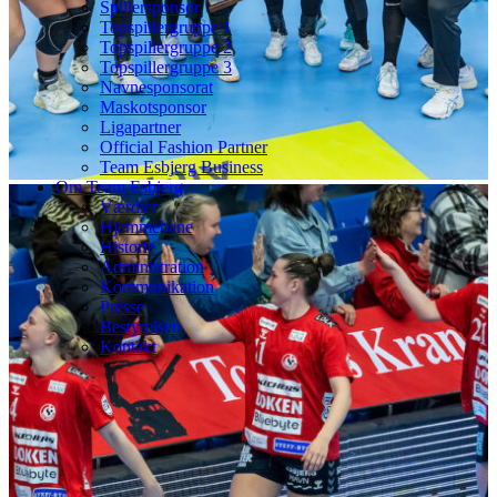
Spillersponsor
Topspillergruppe 1
Topspillergruppe 2
Topspillergruppe 3
Navnesponsorat
Maskotsponsor
Ligapartner
Official Fashion Partner
Team Esbjerg Business
Om Team Esbjerg
Værdier
Hjemmebane
Historie
Administration
Kommunikation
Presse
Bestyrelsen
Kontakt