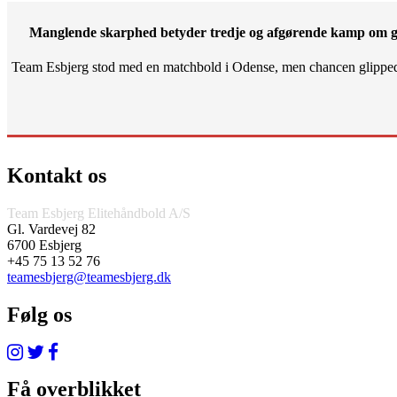
Manglende skarphed betyder tredje og afgørende kamp om g
Team Esbjerg stod med en matchbold i Odense, men chancen glippe
Kontakt os
Team Esbjerg Elitehåndbold A/S
Gl. Vardevej 82
6700 Esbjerg
+45 75 13 52 76
teamesbjerg@teamesbjerg.dk
Følg os
Få overblikket