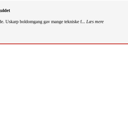
uldet
de. Uskarp boldomgang gav mange tekniske f...
Læs mere