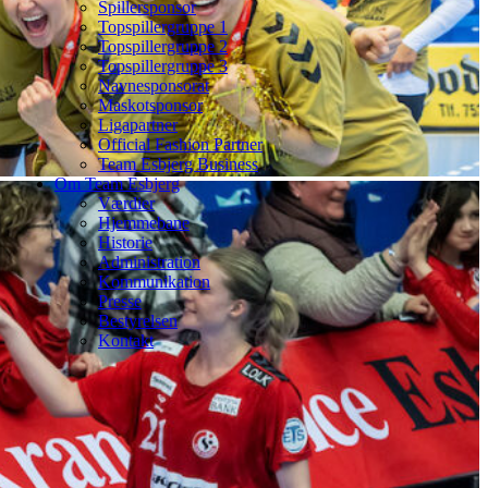
Spillersponsor
Topspillergruppe 1
Topspillergruppe 2
Topspillergruppe 3
Navnesponsorat
Maskotsponsor
Ligapartner
Official Fashion Partner
Team Esbjerg Business
Om Team Esbjerg
Værdier
Hjemmebane
Historie
Administration
Kommunikation
Presse
Bestyrelsen
Kontakt