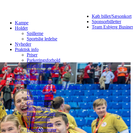
Køb billet/Sæsonkort
Sponsorbilletter
Kampe
Team Esbjerg Busine
Holdet
Spillerne
Sportslig ledelse
Nyheder
Praktisk info
Priser
Parkeringsforhold
Handicap info
Ordensreglement
Merchandise
Samarbejdspartnere
Bliv sponsor i Team Esbjerg
Hovedpartnere
Maxi Partner
Guldpartnere
Sølvpartnere
Bronzepartnere
Vip-partnere
Talentpartnere
Hjertesponsorer