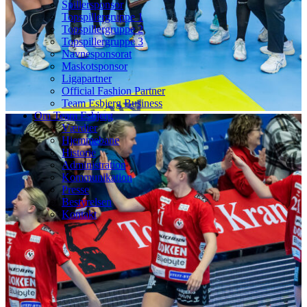
Spillersponsor
Topspillergruppe 1
Topspillergruppe 2
Topspillergruppe 3
Navnesponsorat
Maskotsponsor
Ligapartner
Official Fashion Partner
Team Esbjerg Business
Om Team Esbjerg
Værdier
Hjemmebane
Historie
Administration
Kommunikation
Presse
Bestyrelsen
Kontakt