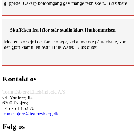
glippede. Uskarp boldomgang gav mange tekniske f...
Læs mere
Skuffelsen fra i fjor står stadig klart i hukommelsen
Med en storsejr i det første opgør, vel at mærke på udebane, var
der gjort klart til en fest i Blue Water...
Læs mere
Kontakt os
Team Esbjerg Elitehåndbold A/S
Gl. Vardevej 82
6700 Esbjerg
+45 75 13 52 76
teamesbjerg@teamesbjerg.dk
Følg os