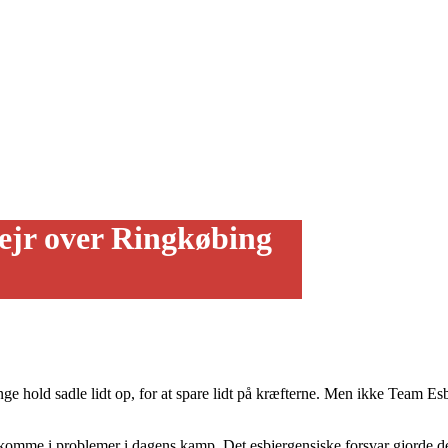
sejr over Ringkøbing
e hold sadle lidt op, for at spare lidt på kræfterne. Men ikke Team Es
 komme i problemer i dagens kamp. Det esbjergensiske forsvar gjorde det