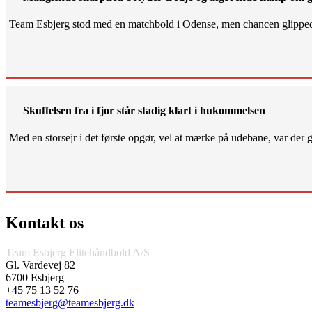
Team Esbjerg stod med en matchbold i Odense, men chancen glippe
Skuffelsen fra i fjor står stadig klart i hukommelsen
Med en storsejr i det første opgør, vel at mærke på udebane, var der gjo
Kontakt os
Team Esbjerg Elitehåndbold A/S
Gl. Vardevej 82
6700 Esbjerg
+45 75 13 52 76
teamesbjerg@teamesbjerg.dk