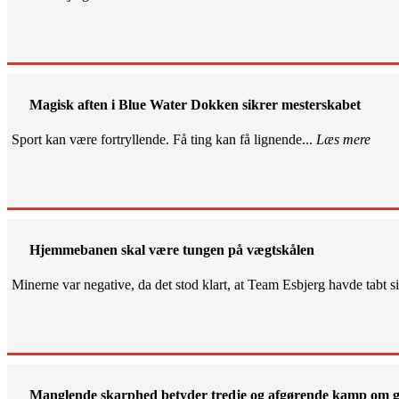
Magisk aften i Blue Water Dokken sikrer mesterskabet
Sport kan være fortryllende. Få ting kan få lignende...
Læs mere
Hjemmebanen skal være tungen på vægtskålen
Minerne var negative, da det stod klart, at Team Esbjerg havde tabt 
Manglende skarphed betyder tredje og afgørende kamp om g