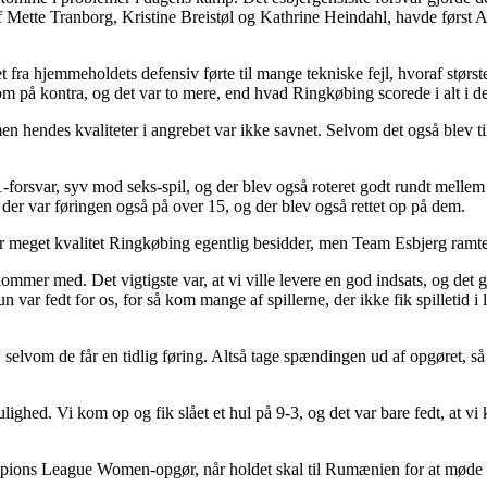
af Mette Tranborg, Kristine Breistøl og Kathrine Heindahl, havde først 
et fra hjemmeholdets defensiv førte til mange tekniske fejl, hvoraf stør
om på kontra, og det var to mere, end hvad Ringkøbing scorede i alt i de
 hendes kvaliteter i angrebet var ikke savnet. Selvom det også blev til 
5-1-forsvar, syv mod seks-spil, og der blev også roteret godt rundt melle
 der var føringen også på over 15, og der blev også rettet op på dem.
or meget kvalitet Ringkøbing egentlig besidder, men Team Esbjerg ramt
mmer med. Det vigtigste var, at vi ville levere en god indsats, og det 
un var fedt for os, for så kom mange af spillerne, der ikke fik spilletid i
lvom de får en tidlig føring. Altså tage spændingen ud af opgøret, så de
ulighed. Vi kom op og fik slået et hul på 9-3, og det var bare fedt, at v
pions League Women-opgør, når holdet skal til Rumænien for at møde 