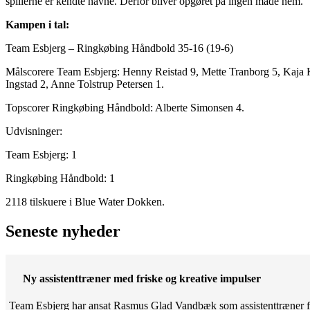
spillerne er kendte navne. Derfor bliver opgøret på ingen måde nem.
Kampen i tal:
Team Esbjerg – Ringkøbing Håndbold 35-16 (19-6)
Målscorere Team Esbjerg: Henny Reistad 9, Mette Tranborg 5, Kaja K
Ingstad 2, Anne Tolstrup Petersen 1.
Topscorer Ringkøbing Håndbold: Alberte Simonsen 4.
Udvisninger:
Team Esbjerg: 1
Ringkøbing Håndbold: 1
2118 tilskuere i Blue Water Dokken.
Seneste nyheder
Ny assistenttræner med friske og kreative impulser
Team Esbjerg har ansat Rasmus Glad Vandbæk som assistenttræner fo