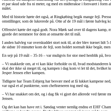
et par skud ude fra ni meter, og med en midterakse i forsvaret i form 
målet.
Med til historie hørte det også, at Ringkøbing begik mange fejl. Press
omstillinger, som de lukrerede på. Otte af de 19 mål i første halvleg k
Offensivt kørte det også godt. Nora Mørk sad over til dagens kamp, men
gjorde det nemmere for dem at omsætte det til mål.
I anden halvleg var overskuddet stort nok til, at der blev trænet lidt 
de sidste 10 minutter kom de fejl, som holdet normalt ikke begår, men
En sejr på 19 mål – 35-16 – var muligvis for stor med henblik på, hv
– Vi snakkede om, at vi kan ikke forholde os til, hvad modstanderen ko
skal der ikke så meget til, og kampen i dag kom vi let til det, hvilket k
Jesper Jensen efter kampen.
Tidligere har Team Esbjerg har besvær med at få lukket kampene ned, se
var også et af punkterne, som cheftræneren tog med sig.
– Vi har snakket om det, og i dag fik vi gjort det allerede ved første m
Jensen.
Og det kan han have ret i. Søndag venter nemlig endnu et EHF Cham