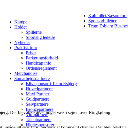
Køb billet/Sæsonkort
Sponsorbilletter
Kampe
Team Esbjerg Busine
Holdet
Spillerne
Sportslig ledelse
Nyheder
Praktisk info
Priser
Parkeringsforhold
Handicap info
Ordensreglement
Merchandise
Samarbejdspartnere
Bliv sponsor i Team Esbjerg
Hovedpartnere
Maxi Partner
Guldpartnere
Sølvpartnere
Bronzepartnere
bjerg. Der blev ikke givet noget væk i sejren over Ringkøbing
Vip-partnere
Talentpartnere
Hjertesponsorer
 umådeligt svært for gæsterne at komme til chancer. Det blev højst til