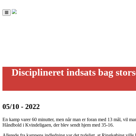
Toggle
navigation
Disciplineret indsats bag stor
05/10 - 2022
En kamp varer 60 minutter, men når man er foran med 13 mål, vil mang
Håndbold i Kvindeligaen, der blev sendt hjem med 35-16.
Allerede fra kampens indledning var det tydeligt, at Ringkøbing ville