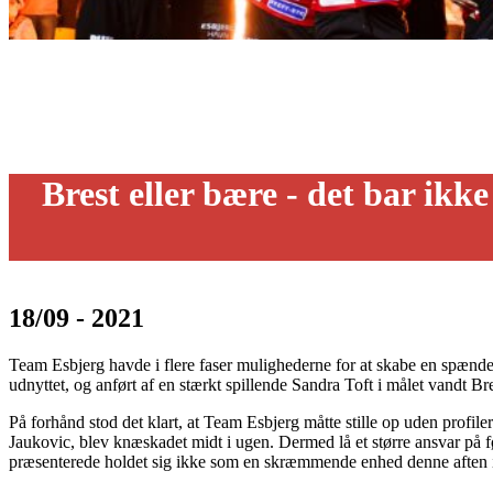
Brest eller bære - det bar ikk
18/09 - 2021
Team Esbjerg havde i flere faser mulighederne for at skabe en spæ
udnyttet, og anført af en stærkt spillende Sandra Toft i målet vandt Bre
På forhånd stod det klart, at Team Esbjerg måtte stille op uden profile
Jaukovic, blev knæskadet midt i ugen. Dermed lå et større ansvar på f
præsenterede holdet sig ikke som en skræmmende enhed denne aften 