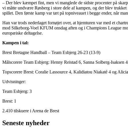
– Der blev kæmpet fint, men vi manglede de sidste procenter på skarphed
vi måtte undvære Røsberg i store dele af kampen, og der blev trukket 
spillet. Den første kamp var tæt på topniveauet i begge ender, når man 
Han var trods nederlaget fornøjet over, at hjemturen var med et chart
mod Silkeborg-Voel KFUM onsdag aften og i Champions League mod ZK
europæiske deltagelse.
Kampen i tal:
Brest Bretagne Handball – Team Esbjerg 26-23 (13-9)
Målscorere Team Esbjerg: Henny Reistad 6, Sanna Solberg-Isaksen 4, 
Topscorere Brest: Coralie Lassource 4, Kalidiatou Niakaté 4 og Alici
Udvisninger:
Team Esbjerg: 3
Brest: 1
2.410 tilskuere i Arena de Brest
Seneste nyheder