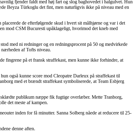
avnlig fjender faldt med høj fart og slog baghovedet i halgulvet. Hun
ede Beyza Türkoglu det fint, men naturligvis ikke på niveau med en
placerede de efterfølgende skud i hvert sit målhjørne og var i det
kampen mod CSM Bucuresti upåklageligt, hvorimod det kneb med
un stod med ni redninger og en redningsprocent på 50 og medvirkede
i nærheden af Tofts niveau.
e fingrene på et fransk straffekast, men kunne ikke forhindre, at
t hun også kunne score mod Cleopatre Darleux på straffekast til
 Tranborg med et brændt straffekast symboliserede, at Team Esbjerg
ndsklædte publikum næppe fik fugtige overlæber. Mette Tranborg,
rolle det meste af kampen.
eouter inden for få minutter. Sanna Solberg nåede at reducere til 25-
ændene denne aften.