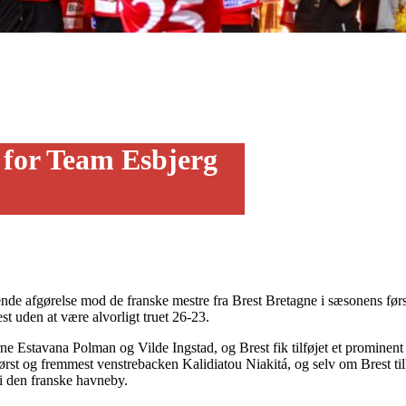
e for Team Esbjerg
ndende afgørelse mod de franske mestre fra Brest Bretagne i sæsonen
st uden at være alvorligt truet 26-23.
rne Estavana Polman og Vilde Ingstad, og Brest fik tilføjet et prominent
ørst og fremmest venstrebacken Kalidiatou Niakitá, og selv om Brest til
i den franske havneby.