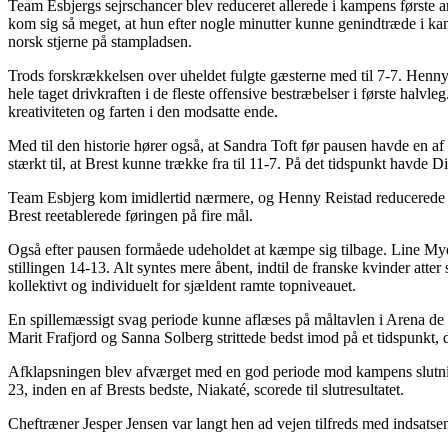
Team Esbjergs sejrschancer blev reduceret allerede i kampens første a
kom sig så meget, at hun efter nogle minutter kunne genindtræde i ka
norsk stjerne på stampladsen.
Trods forskrækkelsen over uheldet fulgte gæsterne med til 7-7. Henny R
hele taget drivkraften i de fleste offensive bestræbelser i første 
kreativiteten og farten i den modsatte ende.
Med til den historie hører også, at Sandra Toft før pausen havde en 
stærkt til, at Brest kunne trække fra til 11-7. På det tidspunkt havde
Team Esbjerg kom imidlertid nærmere, og Henny Reistad reducerede til 
Brest reetablerede føringen på fire mål.
Også efter pausen formåede udeholdet at kæmpe sig tilbage. Line Myers
stillingen 14-13. Alt syntes mere åbent, indtil de franske kvinder att
kollektivt og individuelt for sjældent ramte topniveauet.
En spillemæssigt svag periode kunne aflæses på måltavlen i Arena de
Marit Frafjord og Sanna Solberg strittede bedst imod på et tidspunkt, d
Afklapsningen blev afværget med en god periode mod kampens slutning, 
23, inden en af Brests bedste, Niakaté, scorede til slutresultatet.
Cheftræner Jesper Jensen var langt hen ad vejen tilfreds med indsatse