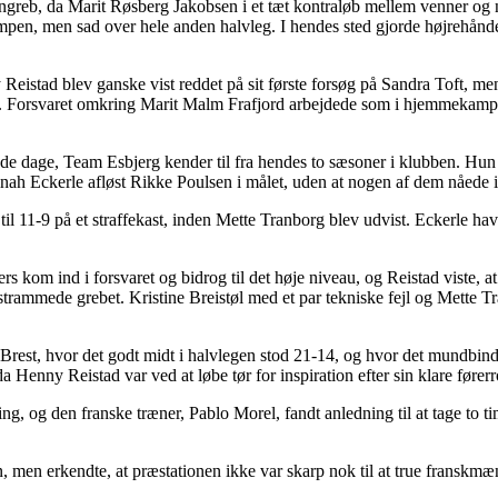
ngreb, da Marit Røsberg Jakobsen i et tæt kontraløb mellem venner og n
mpen, men sad over hele anden halvleg. I hendes sted gjorde højrehånd
eistad blev ganske vist reddet på sit første forsøg på Sandra Toft, men 
halvleg. Forsvaret omkring Marit Malm Frafjord arbejdede som i hjemme
af de dage, Team Esbjerg kender til fra hendes to sæsoner i klubben. H
 Dinah Eckerle afløst Rikke Poulsen i målet, uden at nogen af dem nåede 
11-9 på et straffekast, inden Mette Tranborg blev udvist. Eckerle havd
 kom ind i forsvaret og bidrog til det høje niveau, og Reistad viste, a
er strammede grebet. Kristine Breistøl med et par tekniske fejl og Mette
 Brest, hvor det godt midt i halvlegen stod 21-14, og hvor det mundbi
a Henny Reistad var ved at løbe tør for inspiration efter sin klare fører
og den franske træner, Pablo Morel, fandt anledning til at tage to tim
n, men erkendte, at præstationen ikke var skarp nok til at true franskm