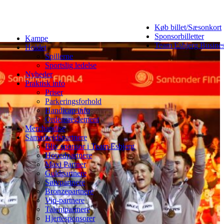
Køb billet/Sæsonkort
Sponsorbilletter
Kampe
Team Esbjerg Busine
Holdet
Spillerne
Sportslig ledelse
Nyheder
Praktisk info
Priser
Parkeringsforhold
Handicap info
Ordensreglement
Merchandise
Samarbejdspartnere
Bliv sponsor i Team Esbjerg
Hovedpartnere
Maxi Partner
Guldpartnere
Sølvpartnere
Bronzepartnere
Vip-partnere
Talentpartnere
Hjertesponsorer