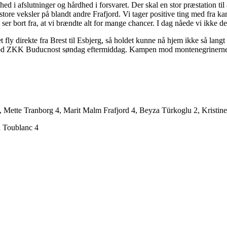
 i afslutninger og hårdhed i forsvaret. Der skal en stor præstation til a
store veksler på blandt andre Frafjord. Vi tager positive ting med fra k
ser bort fra, at vi brændte alt for mange chancer. I dag nåede vi ikke d
ret fly direkte fra Brest til Esbjerg, så holdet kunne nå hjem ikke så 
K Buducnost søndag eftermiddag. Kampen mod montenegrinerne, der er 
Mette Tranborg 4, Marit Malm Frafjord 4, Beyza Türkoglu 2, Kristine 
a Toublanc 4