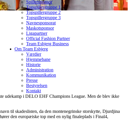
Spillersponsor
Topspillergruppe 1
Topspillergruppe 2
Topspillergruppe 3
Navnesponsorat
Maskotsponsor
Ligapartner
Official Fashion Partner
Team Esbjerg Business
Om Team Esbjerg
Værdier
Hjemmebane
Historie
Administration
Kommunikation
Presse
Bestyrelsen
Kontakt
s første udekamp i DELO EHF Champions League. Men de blev ikke
 navn til skadeslisten, da den montenegrinske storskytte, Djurdjina
hører den europæiske top med en nylig finaleplads i Final4,