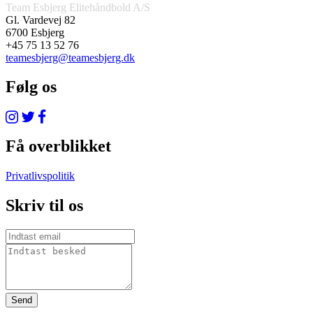
Team Esbjerg Elitehåndbold A/S
Gl. Vardevej 82
6700 Esbjerg
+45 75 13 52 76
teamesbjerg@teamesbjerg.dk
Følg os
Få overblikket
Privatlivspolitik
Skriv til os