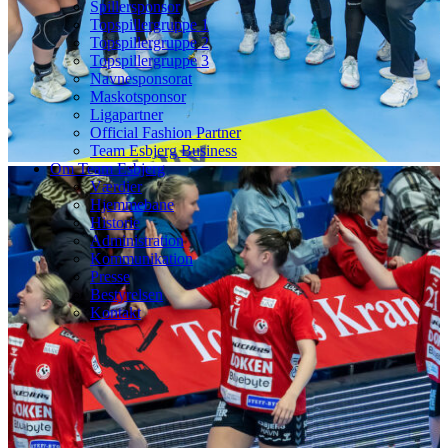
Spillersponsor
Topspillergruppe 1
Topspillergruppe 2
Topspillergruppe 3
Navnesponsorat
Maskotsponsor
Ligapartner
Official Fashion Partner
Team Esbjerg Business
Om Team Esbjerg
Værdier
Hjemmebane
Historie
Administration
Kommunikation
Presse
Bestyrelsen
Kontakt