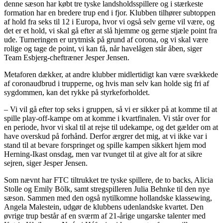
denne sæson har købt tre tyske landsholdsspillere og i stærkeste
formation har en bredere trup end i fjor. Klubben tilhører subtoppen
af hold fra seks til 12 i Europa, hvor vi også selv gerne vil være, og
det er et hold, vi skal gå efter at slå hjemme og gerne stjæle point fra
ude. Turneringen er urytmisk på grund af corona, og vi skal være
rolige og tage de point, vi kan få, når havelågen står åben, siger
Team Esbjerg-cheftræner Jesper Jensen.
Metaforen dækker, at andre klubber midlertidigt kan være svækkede
af coronaudbrud i trupperne, og hvis man selv kan holde sig fri af
sygdommen, kan det rykke på styrkeforholdet.
– Vi vil gå efter top seks i gruppen, så vi er sikker på at komme til at
spille play-off-kampe om at komme i kvartfinalen. Vi står over for
en periode, hvor vi skal til at rejse til udekampe, og det gælder om at
have overskud på forhånd. Derfor ærgrer det mig, at vi ikke var i
stand til at bevare forspringet og spille kampen sikkert hjem mod
Herning-Ikast onsdag, men var tvunget til at give alt for at sikre
sejren, siger Jesper Jensen.
Som nævnt har FTC tiltrukket tre tyske spillere, de to backs, Alicia
Stolle og Emily Bölk, samt stregspilleren Julia Behnke til den nye
sæson. Sammen med den også nytilkomne hollandske klassewing,
Angela Malestein, udgør de klubbens udenlandske kvartet. Den
øvrige trup består af en sværm af 21-årige ungarske talenter med