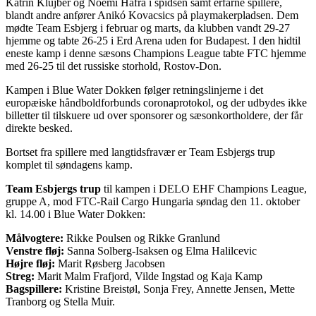
Katrin Klujber og Noémi Háfra i spidsen samt erfarne spillere,
blandt andre anfører Anikó Kovacsics på playmakerpladsen. Dem
mødte Team Esbjerg i februar og marts, da klubben vandt 29-27
hjemme og tabte 26-25 i Erd Arena uden for Budapest. I den hidtil
eneste kamp i denne sæsons Champions League tabte FTC hjemme
med 26-25 til det russiske storhold, Rostov-Don.
Kampen i Blue Water Dokken følger retningslinjerne i det
europæiske håndboldforbunds coronaprotokol, og der udbydes ikke
billetter til tilskuere ud over sponsorer og sæsonkortholdere, der får
direkte besked.
Bortset fra spillere med langtidsfravær er Team Esbjergs trup
komplet til søndagens kamp.
Team Esbjergs trup
til kampen i DELO EHF Champions League,
gruppe A, mod FTC-Rail Cargo Hungaria søndag den 11. oktober
kl. 14.00 i Blue Water Dokken:
Målvogtere:
Rikke Poulsen og Rikke Granlund
Venstre fløj:
Sanna Solberg-Isaksen og Elma Halilcevic
Højre fløj:
Marit Røsberg Jacobsen
Streg:
Marit Malm Frafjord, Vilde Ingstad og Kaja Kamp
Bagspillere:
Kristine Breistøl, Sonja Frey, Annette Jensen, Mette
Tranborg og Stella Muir.