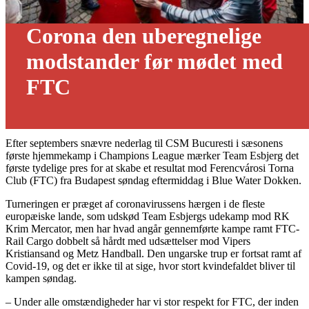
Corona den uberegnelige
modstander før mødet med
FTC
10/10 - 2020
Efter septembers snævre nederlag til CSM Bucuresti i sæsonens
første hjemmekamp i Champions League mærker Team Esbjerg det
første tydelige pres for at skabe et resultat mod Ferencvárosi Torna
Club (FTC) fra Budapest søndag eftermiddag i Blue Water Dokken.
Turneringen er præget af coronavirussens hærgen i de fleste
europæiske lande, som udskød Team Esbjergs udekamp mod RK
Krim Mercator, men har hvad angår gennemførte kampe ramt FTC-
Rail Cargo dobbelt så hårdt med udsættelser mod Vipers
Kristiansand og Metz Handball. Den ungarske trup er fortsat ramt af
Covid-19, og det er ikke til at sige, hvor stort kvindefaldet bliver til
kampen søndag.
– Under alle omstændigheder har vi stor respekt for FTC, der inden