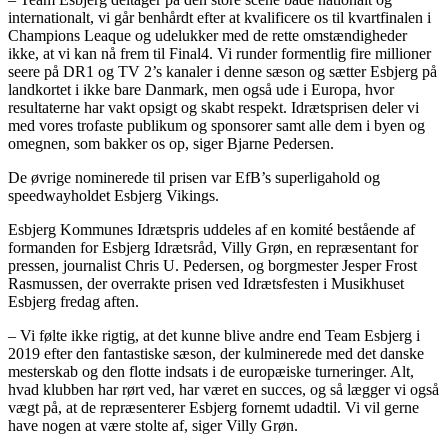
internationalt, vi går benhårdt efter at kvalificere os til kvartfinalen i
Champions Leaque og udelukker med de rette omstændigheder
ikke, at vi kan nå frem til Final4. Vi runder formentlig fire millioner
seere på DR1 og TV 2’s kanaler i denne sæson og sætter Esbjerg på
landkortet i ikke bare Danmark, men også ude i Europa, hvor
resultaterne har vakt opsigt og skabt respekt. Idrætsprisen deler vi
med vores trofaste publikum og sponsorer samt alle dem i byen og
omegnen, som bakker os op, siger Bjarne Pedersen.
De øvrige nominerede til prisen var EfB’s superligahold og
speedwayholdet Esbjerg Vikings.
Esbjerg Kommunes Idrætspris uddeles af en komité bestående af
formanden for Esbjerg Idrætsråd, Villy Grøn, en repræsentant for
pressen, journalist Chris U. Pedersen, og borgmester Jesper Frost
Rasmussen, der overrakte prisen ved Idrætsfesten i Musikhuset
Esbjerg fredag aften.
– Vi følte ikke rigtig, at det kunne blive andre end Team Esbjerg i
2019 efter den fantastiske sæson, der kulminerede med det danske
mesterskab og den flotte indsats i de europæiske turneringer. Alt,
hvad klubben har rørt ved, har været en succes, og så lægger vi også
vægt på, at de repræsenterer Esbjerg fornemt udadtil. Vi vil gerne
have nogen at være stolte af, siger Villy Grøn.