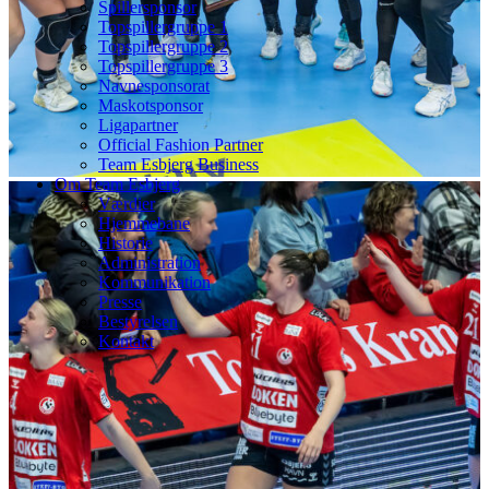
Spillersponsor
Topspillergruppe 1
Topspillergruppe 2
Topspillergruppe 3
Navnesponsorat
Maskotsponsor
Ligapartner
Official Fashion Partner
Team Esbjerg Business
Om Team Esbjerg
Værdier
Hjemmebane
Historie
Administration
Kommunikation
Presse
Bestyrelsen
Kontakt