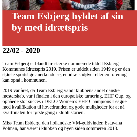
Team Esbjerg hyldet af sin
by med idrætspris
22/02 - 2020
Team Esbjerg er blandt tre stærke nominerede tildelt Esbjerg
Kommunes Idrætspris 2019. Prisen er uddelt siden 1949 og er den
største sportslige anerkendelse, en idrætsudøver eller en forening
kan opnå i kommunen.
2019 var året, da Team Esbjerg vandt klubbens andet danske
mesterskab, var i finalen i den europæiske turnering, EHF Cup, og
opnåede stor succes i DELO Women’s EHF Champions League
med kvalifikation til hovedrunden og gode muligheder for at nå
kvartfinalen for første gang i klubhistorien.
Miss Team Esbjerg, den hollandske VM-guldvinder, Estavana
Polman, har været i klubben og byen siden sommeren 2013.