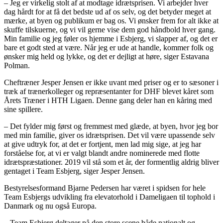
– Jeg er virkelig stolt af at modtage idrætsprisen. Vi arbejder hver
dag hårdt for at få det bedste ud af os selv, og det betyder meget at
mærke, at byen og publikum er bag os. Vi ønsker frem for alt ikke at
skuffe tilskuerne, og vi vil gerne vise dem god håndbold hver gang.
Min familie og jeg føler os hjemme i Esbjerg, vi slapper af, og det er
bare et godt sted at være. Når jeg er ude at handle, kommer folk og
ønsker mig held og lykke, og det er dejligt at høre, siger Estavana
Polman.
Cheftræner Jesper Jensen er ikke uvant med priser og er to sæsoner i
træk af trænerkolleger og repræsentanter for DHF blevet kåret som
Årets Træner i HTH Ligaen. Denne gang deler han en kåring med
sine spillere.
– Det fylder mig først og fremmest med glæde, at byen, hvor jeg bor
med min familie, giver os idrætsprisen. Det vil være upassende selv
at give udtryk for, at det er fortjent, men lad mig sige, at jeg har
forståelse for, at vi er valgt blandt andre nominerede med flotte
idrætspræstationer. 2019 vil stå som et år, der formentlig aldrig bliver
gentaget i Team Esbjerg, siger Jesper Jensen.
Bestyrelsesformand Bjarne Pedersen har været i spidsen for hele
Team Esbjergs udvikling fra elevatorhold i Dameligaen til tophold i
Danmark og nu også Europa.
– Team Esbjerg deltager på den store scene både nationalt og