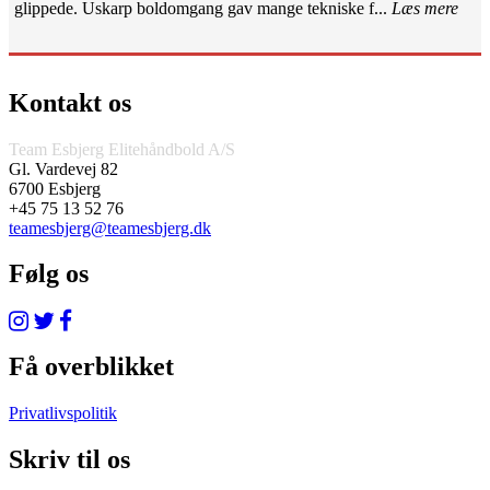
glippede. Uskarp boldomgang gav mange tekniske f...
Læs mere
Kontakt os
Team Esbjerg Elitehåndbold A/S
Gl. Vardevej 82
6700 Esbjerg
+45 75 13 52 76
teamesbjerg@teamesbjerg.dk
Følg os
Få overblikket
Privatlivspolitik
Skriv til os